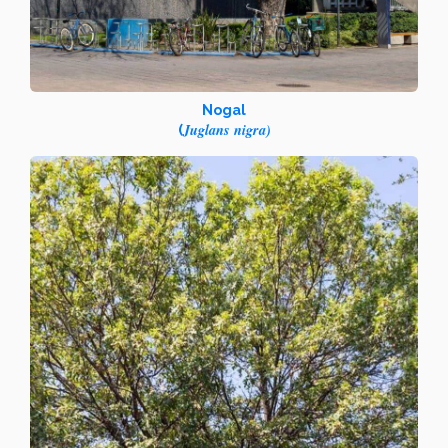
Nogal
Juglans nigra)
(