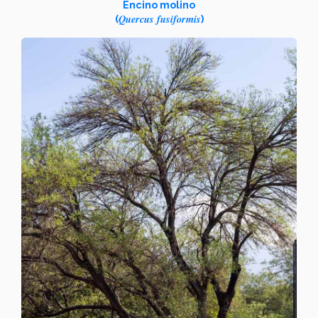
Encino molino
Quercus fusiformis
(
)