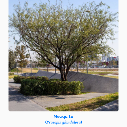
Mezquite
Prosopis glandulosa
(
)