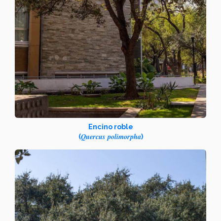
Encino roble
Quercus polimorpha
(
)