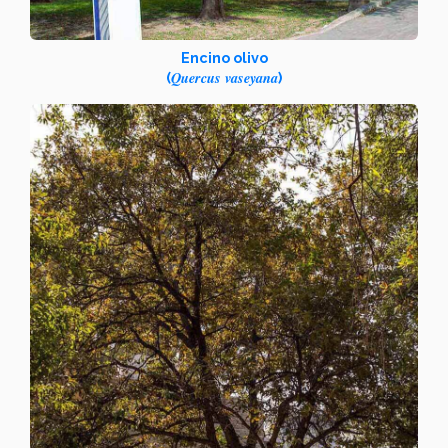
Encino olivo
Quercus vaseyana
(
)