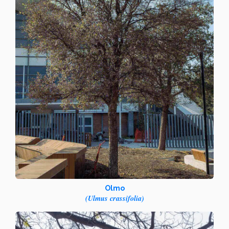
Olmo
(Ulmus crassifolia)