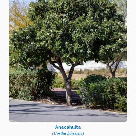
Anacahuita
(Cordia boissieri)