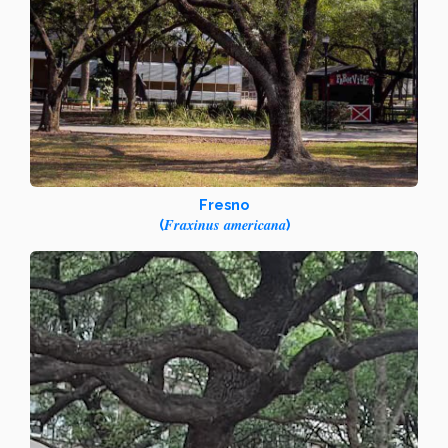
Fresno
Fraxinus americana
(
)