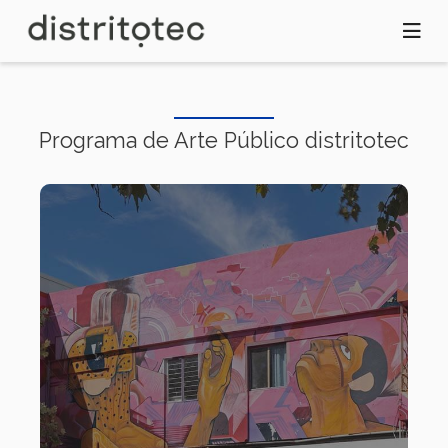
Pasar
al
contenido
principal
Programa de Arte Público distritotec