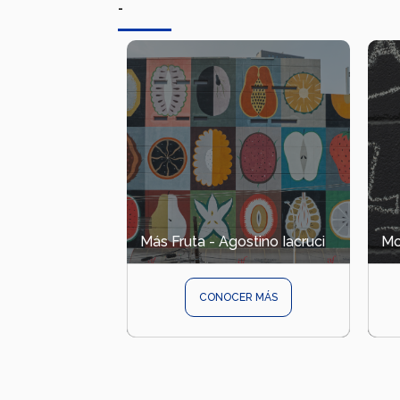
-
Más Fruta - Agostino Iacruci
Mo
CONOCER MÁS