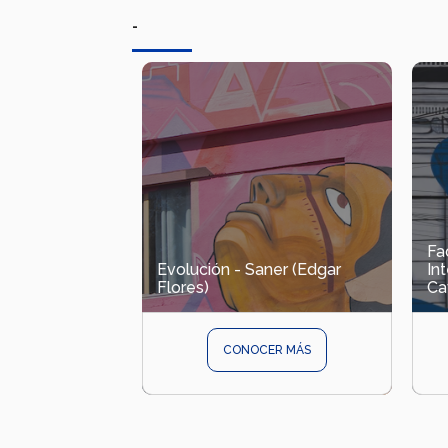
-
Fa
Evolución - Saner (Edgar
In
Flores)
Ca
CONOCER MÁS