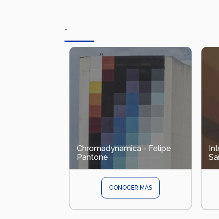
-
Chromadynamica - Felipe
Int
Pantone
Sa
CONOCER MÁS