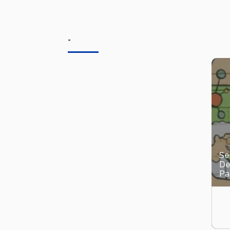
-
Se
De
Pao