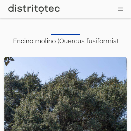
Pasar
al
contenido
principal
Encino molino (Quercus fusiformis)