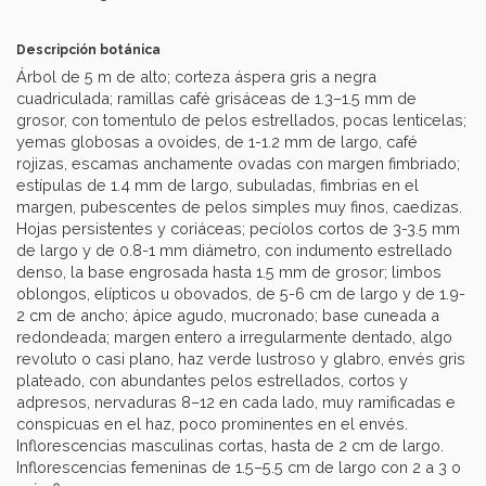
Descripción botánica
Árbol de 5 m de alto; corteza áspera gris a negra
cuadriculada; ramillas café grisáceas de 1.3–1.5 mm de
grosor, con tomentulo de pelos estrellados, pocas lenticelas;
yemas globosas a ovoides, de 1-1.2 mm de largo, café
rojizas, escamas anchamente ovadas con margen fimbriado;
estípulas de 1.4 mm de largo, subuladas, fimbrias en el
margen, pubescentes de pelos simples muy finos, caedizas.
Hojas persistentes y coriáceas; pecíolos cortos de 3-3.5 mm
de largo y de 0.8-1 mm diámetro, con indumento estrellado
denso, la base engrosada hasta 1.5 mm de grosor; limbos
oblongos, elípticos u obovados, de 5-6 cm de largo y de 1.9-
2 cm de ancho; ápice agudo, mucronado; base cuneada a
redondeada; margen entero a irregularmente dentado, algo
revoluto o casi plano, haz verde lustroso y glabro, envés gris
plateado, con abundantes pelos estrellados, cortos y
adpresos, nervaduras 8–12 en cada lado, muy ramificadas e
conspicuas en el haz, poco prominentes en el envés.
Inflorescencias masculinas cortas, hasta de 2 cm de largo.
Inflorescencias femeninas de 1.5–5.5 cm de largo con 2 a 3 o