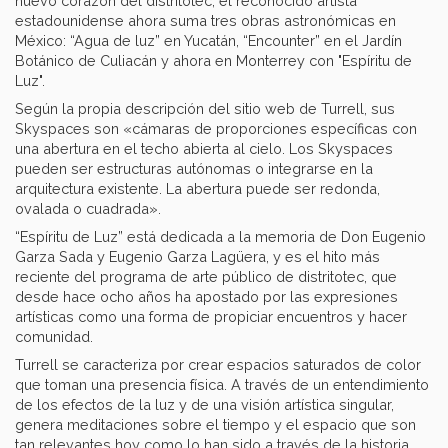
nuevo corazón del distritotec, el reconocido artista
estadounidense ahora suma tres obras astronómicas en
México: “Agua de luz” en Yucatán, “Encounter” en el Jardín
Botánico de Culiacán y ahora en Monterrey con "Espíritu de
Luz".
Según la propia descripción del sitio web de Turrell, sus
Skyspaces son «cámaras de proporciones específicas con
una abertura en el techo abierta al cielo. Los Skyspaces
pueden ser estructuras autónomas o integrarse en la
arquitectura existente. La abertura puede ser redonda,
ovalada o cuadrada».
“Espíritu de Luz” está dedicada a la memoria de Don Eugenio
Garza Sada y Eugenio Garza Lagüera, y es el hito más
reciente del programa de arte público de distritotec, que
desde hace ocho años ha apostado por las expresiones
artísticas como una forma de propiciar encuentros y hacer
comunidad.
Turrell se caracteriza por crear espacios saturados de color
que toman una presencia física. A través de un entendimiento
de los efectos de la luz y de una visión artística singular,
genera meditaciones sobre el tiempo y el espacio que son
tan relevantes hoy como lo han sido a través de la historia