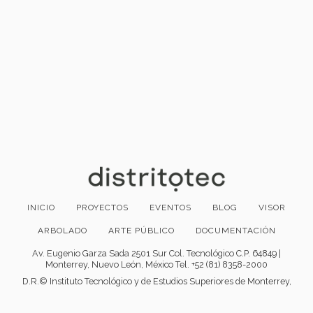
INICIO
PROYECTOS
EVENTOS
BLOG
VISOR
ARBOLADO
ARTE PÚBLICO
DOCUMENTACIÓN
Av. Eugenio Garza Sada 2501 Sur Col. Tecnológico C.P. 64849 |
Monterrey, Nuevo León, México Tel. +52 (81) 8358-2000
D.R.© Instituto Tecnológico y de Estudios Superiores de Monterrey,
México.
Aviso legal
|
Políticas de privacidad
|
Aviso de privacidad