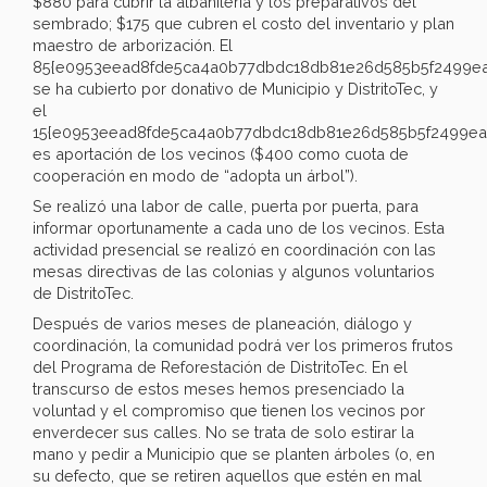
$880 para cubrir la albañilería y los preparativos del
sembrado; $175 que cubren el costo del inventario y plan
maestro de arborización. El
85{e0953eead8fde5ca4a0b77dbdc18db81e26d585b5f2499ea
se ha cubierto por donativo de Municipio y DistritoTec, y
el
15{e0953eead8fde5ca4a0b77dbdc18db81e26d585b5f2499ea
es aportación de los vecinos ($400 como cuota de
cooperación en modo de “adopta un árbol”).
Se realizó una labor de calle, puerta por puerta, para
informar oportunamente a cada uno de los vecinos. Esta
actividad presencial se realizó en coordinación con las
mesas directivas de las colonias y algunos voluntarios
de DistritoTec.
Después de varios meses de planeación, diálogo y
coordinación, la comunidad podrá ver los primeros frutos
del Programa de Reforestación de DistritoTec. En el
transcurso de estos meses hemos presenciado la
voluntad y el compromiso que tienen los vecinos por
enverdecer sus calles. No se trata de solo estirar la
mano y pedir a Municipio que se planten árboles (o, en
su defecto, que se retiren aquellos que estén en mal