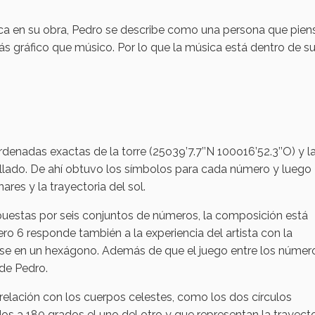
sica en su obra, Pedro se describe como una persona que pien
s gráfico que músico. Por lo que la música está dentro de su
denadas exactas de la torre (25o39’7.7’’N 100o16’52.3’’O) y l
ollado. De ahí obtuvo los símbolos para cada número y luego
res y la trayectoria del sol.
estas por seis conjuntos de números, la composición está
ero 6 responde también a la experiencia del artista con la
se en un hexágono. Además de que el juego entre los númer
 de Pedro.
relación con los cuerpos celestes, como los dos círculos
os a 180 grados el uno del otro y que representan la trayecto