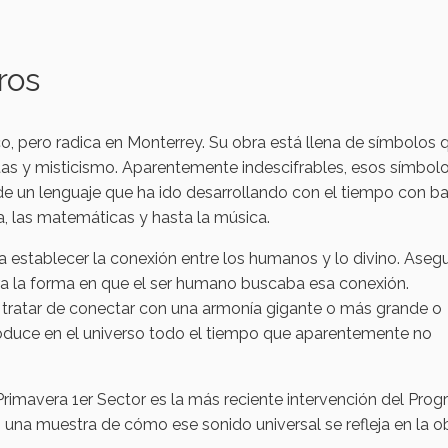
ros
, pero radica en Monterrey. Su obra está llena de símbolos 
as y misticismo. Aparentemente indescifrables, esos símbol
de un lenguaje que ha ido desarrollando con el tiempo con b
ía, las matemáticas y hasta la música.
a establecer la conexión entre los humanos y lo divino. Aseg
ra la forma en que el ser humano buscaba esa conexión.
ratar de conectar con una armonía gigante o más grande o
roduce en el universo todo el tiempo que aparentemente no
 Primavera 1er Sector es la más reciente intervención del Pro
n una muestra de cómo ese sonido universal se refleja en la o