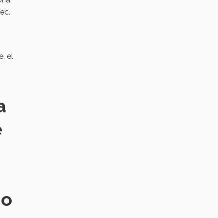
ec.
, el
a
e
mo