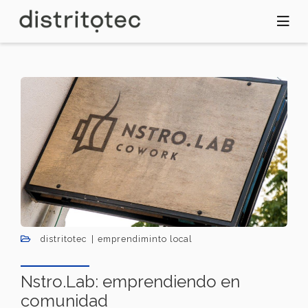
Pasar
al
contenido
principal
distritotec
emprendiminto local
Nstro.Lab: emprendiendo en
comunidad