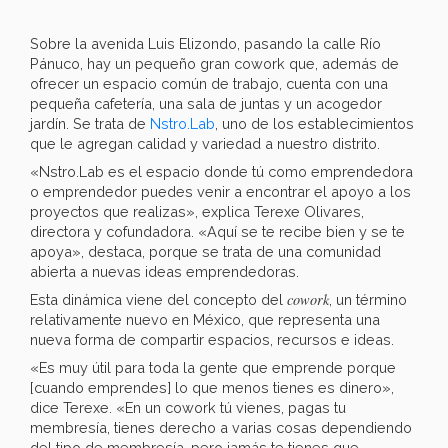
Sobre la avenida Luis Elizondo, pasando la calle Río
Pánuco, hay un pequeño gran cowork que, además de
ofrecer un espacio común de trabajo, cuenta con una
pequeña cafetería, una sala de juntas y un acogedor
jardín. Se trata de
Nstro.Lab
, uno de los establecimientos
que le agregan calidad y variedad a nuestro distrito.
«Nstro.Lab es el espacio donde tú como emprendedora
o emprendedor puedes venir a encontrar el apoyo a los
proyectos que realizas», explica Terexe Olivares,
directora y cofundadora. «Aquí se te recibe bien y se te
apoya», destaca, porque se trata de una comunidad
abierta a nuevas ideas emprendedoras.
cowork
Esta dinámica viene del concepto del
, un término
relativamente nuevo en México, que representa una
nueva forma de compartir espacios, recursos e ideas.
«Es muy útil para toda la gente que emprende porque
[cuando emprendes] lo que menos tienes es dinero»,
dice Terexe. «En un cowork tú vienes, pagas tu
membresía, tienes derecho a varias cosas dependiendo
del tipo de membresía, pero jamás te tienes que