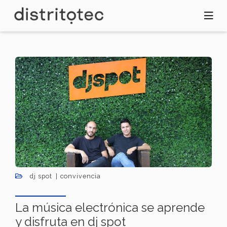
Pasar
al
contenido
principal
dj spot
convivencia
La música electrónica se aprende
y disfruta en dj spot