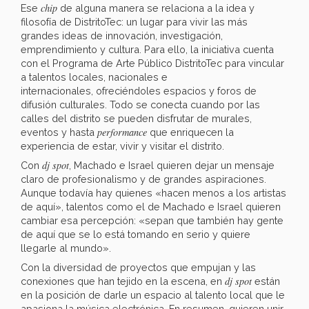
chip
Ese
de alguna manera se relaciona a la idea y
filosofía de DistritoTec: un lugar para vivir las más
grandes ideas de innovación, investigación,
emprendimiento y cultura. Para ello, la iniciativa cuenta
con el Programa de Arte Público DistritoTec para vincular
a talentos locales, nacionales e
internacionales, ofreciéndoles espacios y foros de
difusión culturales. Todo se conecta cuando por las
calles del distrito se pueden disfrutar de murales,
performance
eventos y hasta
que enriquecen la
experiencia de estar, vivir y visitar el distrito.
dj spot
Con
, Machado e Israel quieren dejar un mensaje
claro de profesionalismo y de grandes aspiraciones.
Aunque todavía hay quienes «hacen menos a los artistas
de aquí», talentos como el de Machado e Israel quieren
cambiar esa percepción: «sepan que también hay gente
de aquí que se lo está tomando en serio y quiere
llegarle al mundo».
Con la diversidad de proyectos que empujan y las
dj spot
conexiones que han tejido en la escena, en
están
en la posición de darle un espacio al talento local que le
apasiona la música electrónica. En resumen, quieren unir