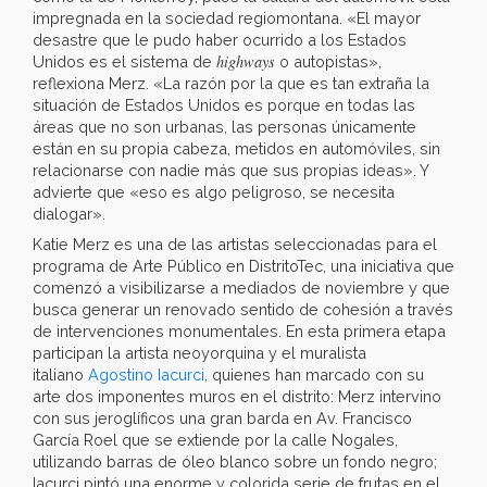
impregnada en la sociedad regiomontana. «El mayor
desastre que le pudo haber ocurrido a los Estados
highways
Unidos es el sistema de
o autopistas»,
reflexiona Merz. «La razón por la que es tan extraña la
situación de Estados Unidos es porque en todas las
áreas que no son urbanas, las personas únicamente
están en su propia cabeza, metidos en automóviles, sin
relacionarse con nadie más que sus propias ideas». Y
advierte que «eso es algo peligroso, se necesita
dialogar».
Katie Merz es una de las artistas seleccionadas para el
programa de Arte Público en DistritoTec, una iniciativa que
comenzó a visibilizarse a mediados de noviembre y que
busca generar un renovado sentido de cohesión a través
de intervenciones monumentales. En esta primera etapa
participan la artista neoyorquina y el muralista
italiano
Agostino Iacurci
, quienes han marcado con su
arte dos imponentes muros en el distrito: Merz intervino
con sus jeroglíficos una gran barda en Av. Francisco
García Roel que se extiende por la calle Nogales,
utilizando barras de óleo blanco sobre un fondo negro;
Iacurci pintó una enorme y colorida serie de frutas en el