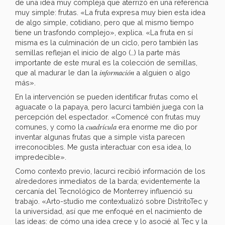
de una idea muy compleja que aterrizó en una referencia
muy simple: frutas. «La fruta expresa muy bien esta idea
de algo simple, cotidiano, pero que al mismo tiempo
tiene un trasfondo complejo», explica. «La fruta en sí
misma es la culminación de un ciclo, pero también las
semillas reflejan el inicio de algo (…) la parte más
importante de este mural es la colección de semillas,
información
que al madurar le dan la
a alguien o algo
más».
En la intervención se pueden identificar frutas como el
aguacate o la papaya, pero Iacurci también juega con la
percepción del espectador. «Comencé con frutas muy
cuadrícula
comunes, y como la
era enorme me dio por
inventar algunas frutas que a simple vista parecen
irreconocibles. Me gusta interactuar con esa idea, lo
impredecible».
Como contexto previo, Iacurci recibió información de los
alrededores inmediatos de la barda; evidentemente la
cercanía del Tecnológico de Monterrey influenció su
trabajo. «Arto-studio me contextualizó sobre DistritoTec y
la universidad, así que me enfoqué en el nacimiento de
las ideas: de cómo una idea crece y lo asocié al Tec y la