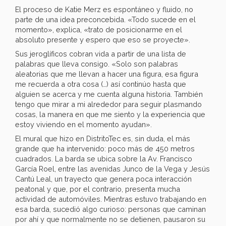
El proceso de Katie Merz es espontáneo y fluido, no
parte de una idea preconcebida. «Todo sucede en el
momento», explica, «trato de posicionarme en el
absoluto presente y espero que eso se proyecte».
Sus jeroglíficos cobran vida a partir de una lista de
palabras que lleva consigo. «Solo son palabras
aleatorias que me llevan a hacer una figura, esa figura
me recuerda a otra cosa (…) así continúo hasta que
alguien se acerca y me cuenta alguna historia. También
tengo que mirar a mi alrededor para seguir plasmando
cosas, la manera en que me siento y la experiencia que
estoy viviendo en el momento ayudan».
El mural que hizo en DistritoTec es, sin duda, el más
grande que ha intervenido: poco más de 450 metros
cuadrados. La barda se ubica sobre la Av. Francisco
García Roel, entre las avenidas Junco de la Vega y Jesús
Cantú Leal, un trayecto que genera poca interacción
peatonal y que, por el contrario, presenta mucha
actividad de automóviles. Mientras estuvo trabajando en
esa barda, sucedió algo curioso: personas que caminan
por ahí y que normalmente no se detienen, pausaron su