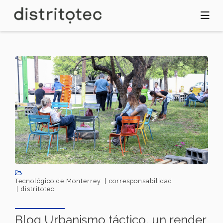
Pasar
al
contenido
principal
Tecnológico de Monterrey
corresponsabilidad
distritotec
Blog Urbanismo táctico, un render