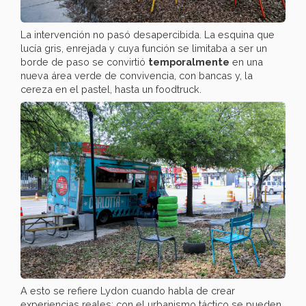
La intervención no pasó desapercibida. La esquina que
lucía gris, enrejada y cuya función se limitaba a ser un
borde de paso se convirtió
temporalmente
en una
nueva área verde de convivencia, con bancas y, la
cereza en el pastel, hasta un foodtruck.
A esto se refiere Lydon cuando habla de crear
experiencias reales: con el urbanismo táctico se pueden