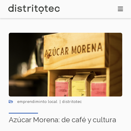
Pasar
al
contenido
principal
emprendiminto local
distritotec
Azúcar Morena: de café y cultura