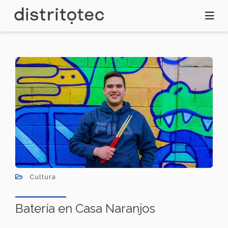
Pasar
al
contenido
principal
Cultura
Batería en Casa Naranjos