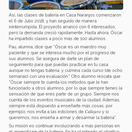
Así, las clases de batería en Casa Naranjos comenzaron
el 6 de Julio 2018, y han seguido de manera
ininterrumpida. El proyecto arrancó con 6 interesados,
pero la demanda creció rápidamente. Hasta ahora, Óscar
ha impartido clases a poco más de 100 alumnos.
Pau, alumna, dice que “Óscar es un maestro muy
paciente y que se interesa mucho por el progreso de
sus alumnos. Se asegura de darte un plan de
seguimiento para que puedas practicar en tu casa
aunque no tengas batería, y culmina cada curso (de ocho
semanas) con una evaluación.” Otro alumno rescata que
“Óscar siempre te cuenta los métodos que le han
funcionado a otros alumnos, por lo que siempre tienes la
sensación de que eres parte de un grupo. Siempre nos
cuenta de los eventos musicales de la ciudad. Además,
siempre está dispuesto a enseñarte más cosas, por
Callejero
ejemplo, nos invita a las ediciones de
y si
queremos, nos enseña a armar y desarmar la batería”.
Su misión es continuar involucrando a más personas en
el aprendizaje de la batería. Se ha planteado el objetivo