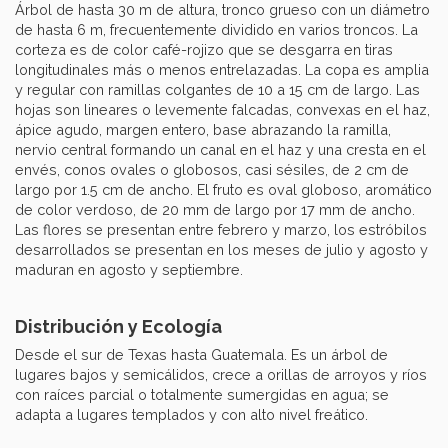
Árbol de hasta 30 m de altura, tronco grueso con un diámetro
de hasta 6 m, frecuentemente dividido en varios troncos. La
corteza es de color café-rojizo que se desgarra en tiras
longitudinales más o menos entrelazadas. La copa es amplia
y regular con ramillas colgantes de 10 a 15 cm de largo. Las
hojas son lineares o levemente falcadas, convexas en el haz,
ápice agudo, margen entero, base abrazando la ramilla,
nervio central formando un canal en el haz y una cresta en el
envés, conos ovales o globosos, casi sésiles, de 2 cm de
largo por 1.5 cm de ancho. El fruto es oval globoso, aromático
de color verdoso, de 20 mm de largo por 17 mm de ancho.
Las flores se presentan entre febrero y marzo, los estróbilos
desarrollados se presentan en los meses de julio y agosto y
maduran en agosto y septiembre.
Distribución y Ecología
Desde el sur de Texas hasta Guatemala. Es un árbol de
lugares bajos y semicálidos, crece a orillas de arroyos y ríos
con raíces parcial o totalmente sumergidas en agua; se
adapta a lugares templados y con alto nivel freático.