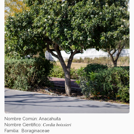
Nombre Común: Anacahuita
Cordia boissieri
Nombre Científico:
Familia: Boraginaceae