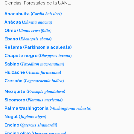
Ciencias Forestales de la UANL.
Cordia boissieri
Anacahuita (
)
Ehretia anacua)
Anácua (
Ulmus crassifolia
)
Olmo (
Ebenopsis ebano
Ébano (
)
Retama (Parkinsonia aculeata)
Diospyros texana)
Chapote negro (
Taxodium macronatum)
Sabino (
Acacia farnesiana
Huizache (
)
Lagerstroemia indica)
Crespón (
Prosopis glandulosa
Mezquite (
)
Platanus mexicana
Sicomoro (
)
Washingtonia robusta)
Palma washingtonia (
Juglans nigra)
Nogal (
Quercus shumardii
Encino (
)
Quercus vaseyana
Encino olivo (
)