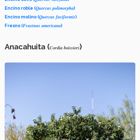
Quercus polimorpha
Encino roble (
)
Quercus fusiformis
Encino molino (
)
Fraxinus americana
Fresno (
)
Anacahuita (
)
Cordia boissieri