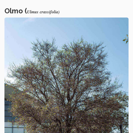
Olmo (
Ulmus crassifolia
)