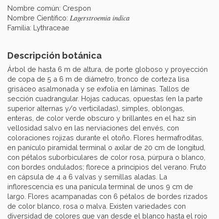
Nombre común: Crespon
Lagerstroemia indica
Nombre Científico:
Familia: Lythraceae
Descripción botánica
Árbol de hasta 6 m de altura, de porte globoso y proyección
de copa de 5 a 6 m de diámetro, tronco de corteza lisa
grisáceo asalmonada y se exfolia en láminas. Tallos de
sección cuadrangular. Hojas caducas, opuestas (en la parte
superior alternas y/o verticiladas), simples, oblongas,
enteras, de color verde obscuro y brillantes en el haz sin
vellosidad salvo en las nerviaciones del envés, con
coloraciones rojizas durante el otoño. Flores hermafroditas,
en panículo piramidal terminal o axilar de 20 cm de longitud,
con pétalos suborbiculares de color rosa, púrpura o blanco,
con bordes ondulados; florece a principios del verano. Fruto
en cápsula de 4 a 6 valvas y semillas aladas. La
inflorescencia es una panícula terminal de unos 9 cm de
largo. Flores acampanadas con 6 pétalos de bordes rizados
de color blanco, rosa o malva. Existen variedades con
diversidad de colores que van desde el blanco hasta el rojo