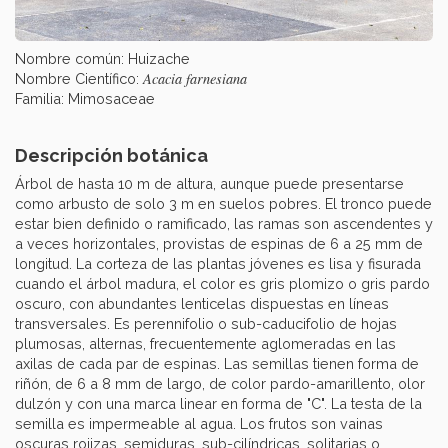
Nombre común: Huizache
Acacia farnesiana
Nombre Científico:
Familia: Mimosaceae
Descripción botánica
Árbol de hasta 10 m de altura, aunque puede presentarse
como arbusto de solo 3 m en suelos pobres. El tronco puede
estar bien definido o ramificado, las ramas son ascendentes y
a veces horizontales, provistas de espinas de 6 a 25 mm de
longitud. La corteza de las plantas jóvenes es lisa y fisurada
cuando el árbol madura, el color es gris plomizo o gris pardo
oscuro, con abundantes lenticelas dispuestas en líneas
transversales. Es perennifolio o sub-caducifolio de hojas
plumosas, alternas, frecuentemente aglomeradas en las
axilas de cada par de espinas. Las semillas tienen forma de
riñón, de 6 a 8 mm de largo, de color pardo-amarillento, olor
dulzón y con una marca linear en forma de "C". La testa de la
semilla es impermeable al agua. Los frutos son vainas
oscuras rojizas, semiduras, sub-cilíndricas, solitarias o